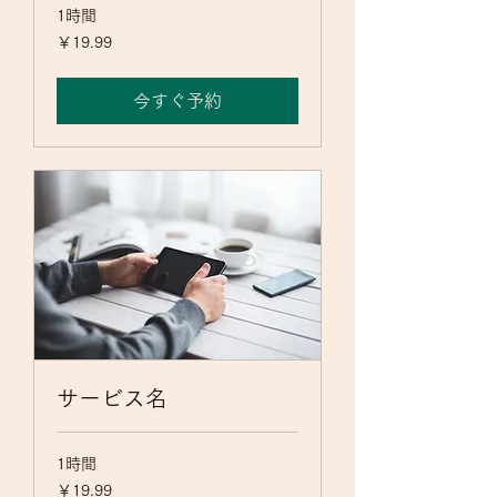
1時間
19.99
￥19.99
円
今すぐ予約
サービス名
1時間
19.99
￥19.99
円