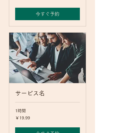
今すぐ予約
サービス名
1時間
19.99
￥19.99
円