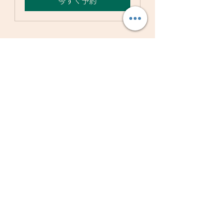
今すぐ予約
​株式会社ダイバーシティネットワーク
〒060-0005
北海道札幌市中央区北5条西15丁目1番50号
​ヴェルシティ北5条通 1F
TEL：011-633-6060
FAX：011-633-6050
​お仕事ご依頼：dsnw.info@gmail.com
​入居者様ご対応：dsnw.guest@gmail.com